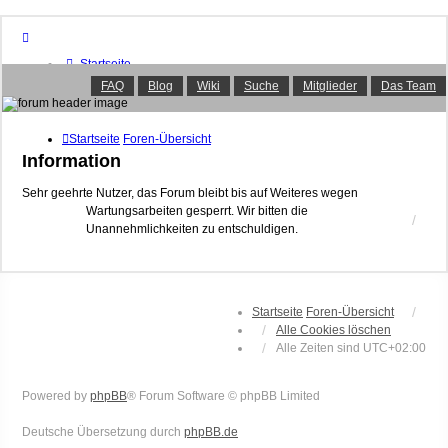
Startseite
Foren-Übersicht
FAQ
Blog
Wiki
Suche
Mitglieder
Das Team
FAQ
Suche
Unbeantwortete Themen
Startseite
Foren-Übersicht
Aktive Themen
Information
Mitglieder
Das Team
Sehr geehrte Nutzer, das Forum bleibt bis auf Weiteres wegen
Wartungsarbeiten gesperrt. Wir bitten die
Anmelden
Unannehmlichkeiten zu entschuldigen.
Startseite
Foren-Übersicht
Alle Cookies löschen
Alle Zeiten sind
UTC+02:00
Powered by
phpBB
® Forum Software © phpBB Limited
Deutsche Übersetzung durch
phpBB.de