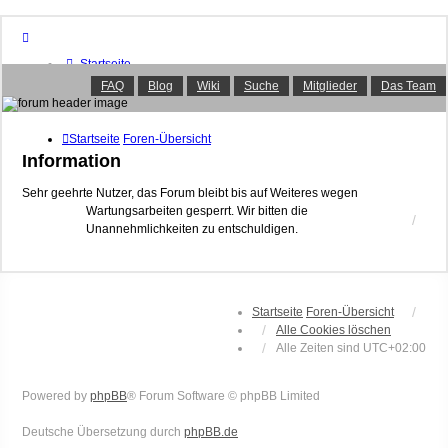
Startseite
Foren-Übersicht
FAQ
Blog
Wiki
Suche
Mitglieder
Das Team
FAQ
Suche
Unbeantwortete Themen
Startseite
Foren-Übersicht
Aktive Themen
Information
Mitglieder
Das Team
Sehr geehrte Nutzer, das Forum bleibt bis auf Weiteres wegen
Wartungsarbeiten gesperrt. Wir bitten die
Anmelden
Unannehmlichkeiten zu entschuldigen.
Startseite
Foren-Übersicht
Alle Cookies löschen
Alle Zeiten sind
UTC+02:00
Powered by
phpBB
® Forum Software © phpBB Limited
Deutsche Übersetzung durch
phpBB.de