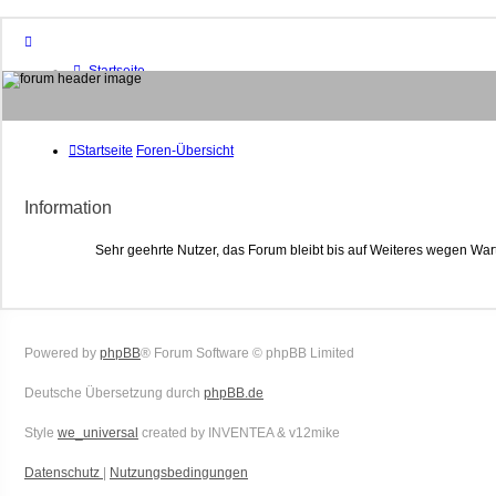
Startseite
Foren-Übersicht
FAQ
Suche
Unbeantwortete Themen
Startseite
Foren-Übersicht
Aktive Themen
Mitglieder
Information
Das Team
Anmelden
Sehr geehrte Nutzer, das Forum bleibt bis auf Weiteres wegen War
Powered by
phpBB
® Forum Software © phpBB Limited
Deutsche Übersetzung durch
phpBB.de
Style
we_universal
created by INVENTEA & v12mike
Datenschutz
|
Nutzungsbedingungen