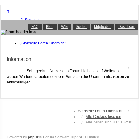
Startseite
Foren-Übersicht
FAQ
Blog
Wiki
Suche
Mitglieder
Das Team
FAQ
Suche
Unbeantwortete Themen
Startseite
Foren-Übersicht
Aktive Themen
Mitglieder
Information
Das Team
Anmelden
Sehr geehrte Nutzer, das Forum bleibt bis auf Weiteres
wegen Wartungsarbeiten gesperrt. Wir bitten die Unannehmlichkeiten zu
entschuldigen.
Startseite
Foren-Übersicht
Alle Cookies löschen
Alle Zeiten sind
UTC+02:00
Powered by
phpBB
® Forum Software © phpBB Limited