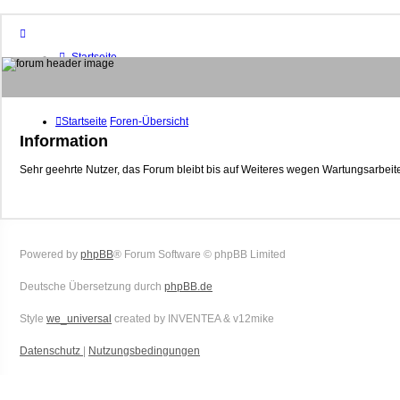
Startseite
Foren-Übersicht
FAQ
Suche
Unbeantwortete Themen
Startseite
Foren-Übersicht
Aktive Themen
Information
Mitglieder
Sehr geehrte Nutzer, das Forum bleibt bis auf Weiteres wegen Wartungsarbeite
Das Team
Anmelden
Powered by
phpBB
® Forum Software © phpBB Limited
Deutsche Übersetzung durch
phpBB.de
Style
we_universal
created by INVENTEA & v12mike
Datenschutz
|
Nutzungsbedingungen