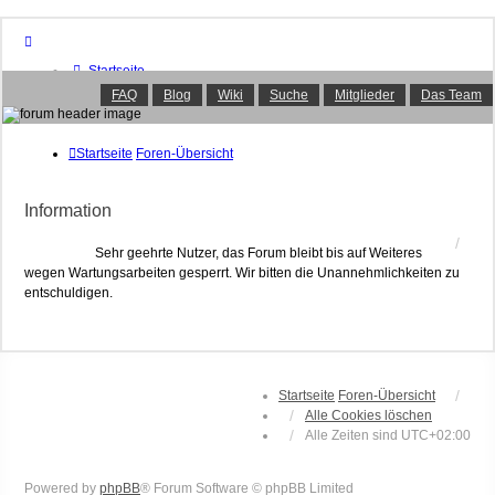
Startseite
Foren-Übersicht
FAQ
Blog
Wiki
Suche
Mitglieder
Das Team
FAQ
Suche
Unbeantwortete Themen
Startseite
Foren-Übersicht
Aktive Themen
Mitglieder
Information
Das Team
Anmelden
Sehr geehrte Nutzer, das Forum bleibt bis auf Weiteres
wegen Wartungsarbeiten gesperrt. Wir bitten die Unannehmlichkeiten zu
entschuldigen.
Startseite
Foren-Übersicht
Alle Cookies löschen
Alle Zeiten sind
UTC+02:00
Powered by
phpBB
® Forum Software © phpBB Limited