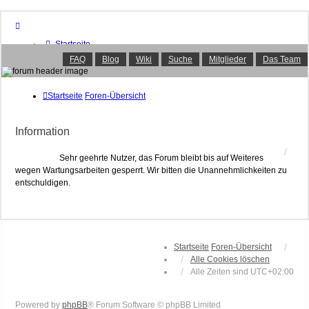
Startseite
Foren-Übersicht
FAQ
Blog
Wiki
Suche
Mitglieder
Das Team
FAQ
Suche
Unbeantwortete Themen
Startseite
Foren-Übersicht
Aktive Themen
Mitglieder
Information
Das Team
Anmelden
Sehr geehrte Nutzer, das Forum bleibt bis auf Weiteres
wegen Wartungsarbeiten gesperrt. Wir bitten die Unannehmlichkeiten zu
entschuldigen.
Startseite
Foren-Übersicht
Alle Cookies löschen
Alle Zeiten sind
UTC+02:00
Powered by
phpBB
® Forum Software © phpBB Limited