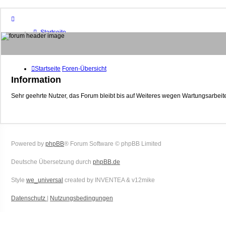
Startseite
Foren-Übersicht
FAQ
Suche
Unbeantwortete Themen
Startseite
Foren-Übersicht
Aktive Themen
Information
Mitglieder
Sehr geehrte Nutzer, das Forum bleibt bis auf Weiteres wegen Wartungsarbeite
Das Team
Anmelden
Powered by
phpBB
® Forum Software © phpBB Limited
Deutsche Übersetzung durch
phpBB.de
Style
we_universal
created by INVENTEA & v12mike
Datenschutz
|
Nutzungsbedingungen