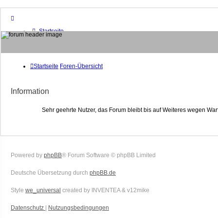
Startseite
Foren-Übersicht
FAQ
Suche
Unbeantwortete Themen
Startseite
Foren-Übersicht
Aktive Themen
Mitglieder
Information
Das Team
Anmelden
Sehr geehrte Nutzer, das Forum bleibt bis auf Weiteres wegen War
Powered by
phpBB
® Forum Software © phpBB Limited
Deutsche Übersetzung durch
phpBB.de
Style
we_universal
created by INVENTEA & v12mike
Datenschutz
|
Nutzungsbedingungen