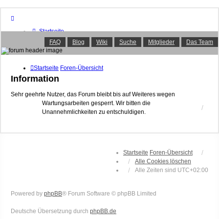
Startseite
Foren-Übersicht
FAQ
Blog
Wiki
Suche
Mitglieder
Das Team
FAQ
Suche
Unbeantwortete Themen
Startseite
Foren-Übersicht
Aktive Themen
Information
Mitglieder
Das Team
Sehr geehrte Nutzer, das Forum bleibt bis auf Weiteres wegen
Wartungsarbeiten gesperrt. Wir bitten die
Anmelden
Unannehmlichkeiten zu entschuldigen.
Startseite
Foren-Übersicht
Alle Cookies löschen
Alle Zeiten sind
UTC+02:00
Powered by
phpBB
® Forum Software © phpBB Limited
Deutsche Übersetzung durch
phpBB.de