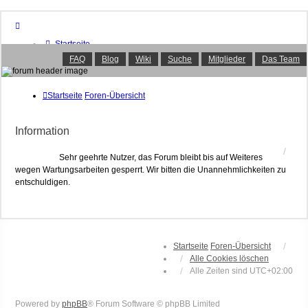
Startseite
Foren-Übersicht
FAQ
Blog
Wiki
Suche
Mitglieder
Das Team
FAQ
Suche
Unbeantwortete Themen
Startseite
Foren-Übersicht
Aktive Themen
Mitglieder
Information
Das Team
Anmelden
Sehr geehrte Nutzer, das Forum bleibt bis auf Weiteres
wegen Wartungsarbeiten gesperrt. Wir bitten die Unannehmlichkeiten zu
entschuldigen.
Startseite
Foren-Übersicht
Alle Cookies löschen
Alle Zeiten sind
UTC+02:00
Powered by
phpBB
® Forum Software © phpBB Limited