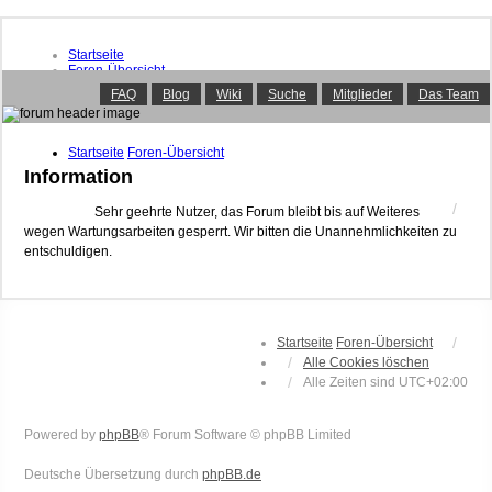
Startseite
Foren-Übersicht
FAQ
FAQ
Blog
Wiki
Suche
Mitglieder
Das Team
Suche
Unbeantwortete Themen
Aktive Themen
Startseite
Foren-Übersicht
Mitglieder
Information
Das Team
Anmelden
Sehr geehrte Nutzer, das Forum bleibt bis auf Weiteres
wegen Wartungsarbeiten gesperrt. Wir bitten die Unannehmlichkeiten zu
entschuldigen.
Startseite
Foren-Übersicht
Alle Cookies löschen
Alle Zeiten sind
UTC+02:00
Powered by
phpBB
® Forum Software © phpBB Limited
Deutsche Übersetzung durch
phpBB.de