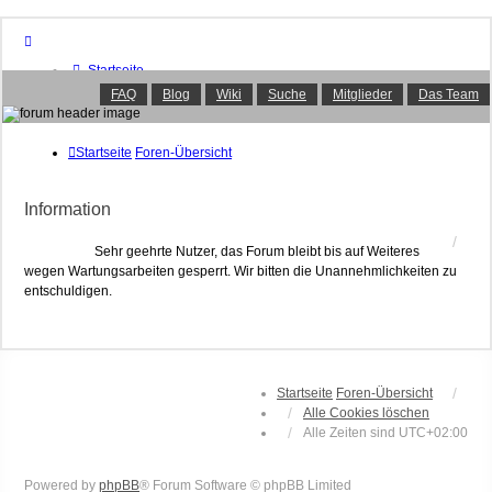
Startseite
Foren-Übersicht
FAQ
Blog
Wiki
Suche
Mitglieder
Das Team
FAQ
Suche
Unbeantwortete Themen
Startseite
Foren-Übersicht
Aktive Themen
Mitglieder
Information
Das Team
Anmelden
Sehr geehrte Nutzer, das Forum bleibt bis auf Weiteres
wegen Wartungsarbeiten gesperrt. Wir bitten die Unannehmlichkeiten zu
entschuldigen.
Startseite
Foren-Übersicht
Alle Cookies löschen
Alle Zeiten sind
UTC+02:00
Powered by
phpBB
® Forum Software © phpBB Limited