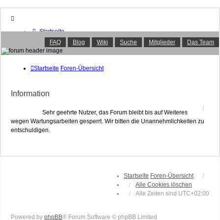
Startseite
Foren-Übersicht
FAQ
Blog
Wiki
Suche
Mitglieder
Das Team
FAQ
Suche
Unbeantwortete Themen
Startseite
Foren-Übersicht
Aktive Themen
Mitglieder
Information
Das Team
Anmelden
Sehr geehrte Nutzer, das Forum bleibt bis auf Weiteres
wegen Wartungsarbeiten gesperrt. Wir bitten die Unannehmlichkeiten zu
entschuldigen.
Startseite
Foren-Übersicht
Alle Cookies löschen
Alle Zeiten sind
UTC+02:00
Powered by
phpBB
® Forum Software © phpBB Limited