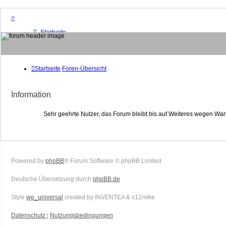
Startseite
Foren-Übersicht
FAQ
Suche
Unbeantwortete Themen
Startseite
Foren-Übersicht
Aktive Themen
Mitglieder
Information
Das Team
Anmelden
Sehr geehrte Nutzer, das Forum bleibt bis auf Weiteres wegen War
Powered by
phpBB
® Forum Software © phpBB Limited
Deutsche Übersetzung durch
phpBB.de
Style
we_universal
created by INVENTEA & v12mike
Datenschutz
|
Nutzungsbedingungen