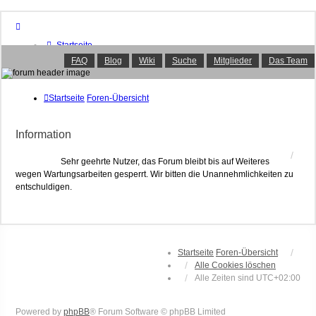
Startseite
Foren-Übersicht
FAQ
Blog
Wiki
Suche
Mitglieder
Das Team
FAQ
Suche
Unbeantwortete Themen
Startseite
Foren-Übersicht
Aktive Themen
Mitglieder
Information
Das Team
Anmelden
Sehr geehrte Nutzer, das Forum bleibt bis auf Weiteres
wegen Wartungsarbeiten gesperrt. Wir bitten die Unannehmlichkeiten zu
entschuldigen.
Startseite
Foren-Übersicht
Alle Cookies löschen
Alle Zeiten sind
UTC+02:00
Powered by
phpBB
® Forum Software © phpBB Limited