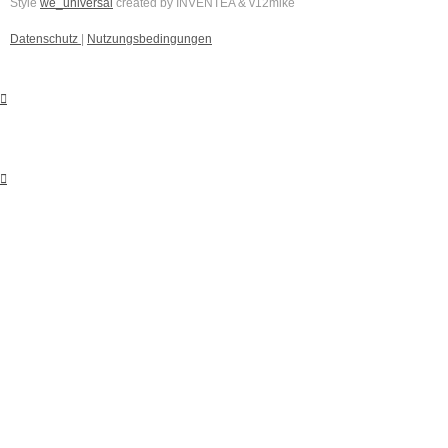
Style
we_universal
created by INVENTEA & v12mike
Datenschutz
|
Nutzungsbedingungen