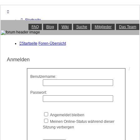
Startseite
Foren-Übersicht
FAQ
Blog
Wiki
Suche
Mitglieder
Das Team
FAQ
Suche
Unbeantwortete Themen
Startseite
Foren-Übersicht
Aktive Themen
Mitglieder
Anmelden
Das Team
Anmelden
Benutzername:
Passwort:
Angemeldet bleiben
Meinen Online-Status während dieser
Sitzung verbergen