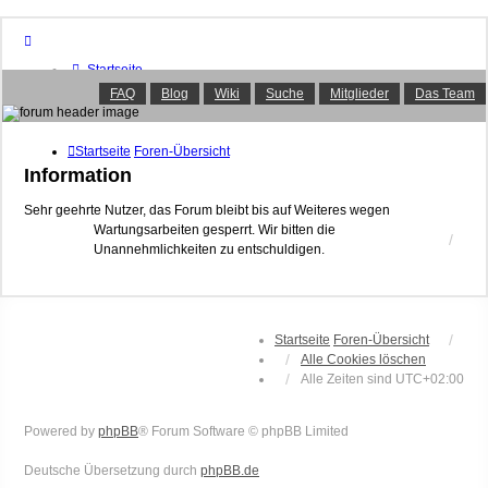
Startseite
Foren-Übersicht
FAQ
Blog
Wiki
Suche
Mitglieder
Das Team
FAQ
Suche
Unbeantwortete Themen
Startseite
Foren-Übersicht
Aktive Themen
Information
Mitglieder
Das Team
Sehr geehrte Nutzer, das Forum bleibt bis auf Weiteres wegen
Wartungsarbeiten gesperrt. Wir bitten die
Anmelden
Unannehmlichkeiten zu entschuldigen.
Startseite
Foren-Übersicht
Alle Cookies löschen
Alle Zeiten sind
UTC+02:00
Powered by
phpBB
® Forum Software © phpBB Limited
Deutsche Übersetzung durch
phpBB.de