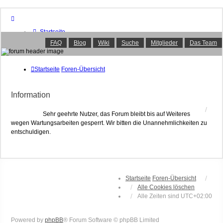
Startseite
Foren-Übersicht
FAQ
Blog
Wiki
Suche
Mitglieder
Das Team
FAQ
Suche
Unbeantwortete Themen
Startseite
Foren-Übersicht
Aktive Themen
Mitglieder
Information
Das Team
Anmelden
Sehr geehrte Nutzer, das Forum bleibt bis auf Weiteres
wegen Wartungsarbeiten gesperrt. Wir bitten die Unannehmlichkeiten zu
entschuldigen.
Startseite
Foren-Übersicht
Alle Cookies löschen
Alle Zeiten sind
UTC+02:00
Powered by
phpBB
® Forum Software © phpBB Limited