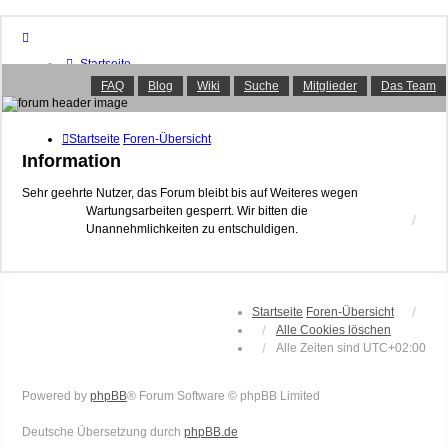
Startseite
Foren-Übersicht
FAQ
Blog
Wiki
Suche
Mitglieder
Das Team
FAQ
Suche
Unbeantwortete Themen
Startseite
Foren-Übersicht
Aktive Themen
Information
Mitglieder
Das Team
Sehr geehrte Nutzer, das Forum bleibt bis auf Weiteres wegen
Wartungsarbeiten gesperrt. Wir bitten die
Anmelden
Unannehmlichkeiten zu entschuldigen.
Startseite
Foren-Übersicht
Alle Cookies löschen
Alle Zeiten sind
UTC+02:00
Powered by
phpBB
® Forum Software © phpBB Limited
Deutsche Übersetzung durch
phpBB.de