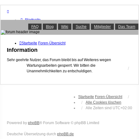
Startseite
Foren-Übersicht
FAQ
Blog
Wiki
Suche
Mitglieder
Das Team
FAQ
Suche
Unbeantwortete Themen
Startseite
Foren-Übersicht
Aktive Themen
Information
Mitglieder
Das Team
Sehr geehrte Nutzer, das Forum bleibt bis auf Weiteres wegen
Wartungsarbeiten gesperrt. Wir bitten die
Anmelden
Unannehmlichkeiten zu entschuldigen.
Startseite
Foren-Übersicht
Alle Cookies löschen
Alle Zeiten sind
UTC+02:00
Powered by
phpBB
® Forum Software © phpBB Limited
Deutsche Übersetzung durch
phpBB.de