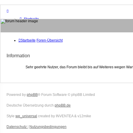
Startseite
Foren-Übersicht
FAQ
Suche
Unbeantwortete Themen
Startseite
Foren-Übersicht
Aktive Themen
Mitglieder
Information
Das Team
Anmelden
Sehr geehrte Nutzer, das Forum bleibt bis auf Weiteres wegen War
Powered by
phpBB
® Forum Software © phpBB Limited
Deutsche Übersetzung durch
phpBB.de
Style
we_universal
created by INVENTEA & v12mike
Datenschutz
|
Nutzungsbedingungen