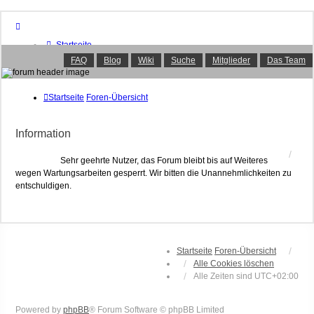
Startseite
Foren-Übersicht
FAQ
Blog
Wiki
Suche
Mitglieder
Das Team
FAQ
Suche
Unbeantwortete Themen
Startseite
Foren-Übersicht
Aktive Themen
Mitglieder
Information
Das Team
Anmelden
Sehr geehrte Nutzer, das Forum bleibt bis auf Weiteres
wegen Wartungsarbeiten gesperrt. Wir bitten die Unannehmlichkeiten zu
entschuldigen.
Startseite
Foren-Übersicht
Alle Cookies löschen
Alle Zeiten sind
UTC+02:00
Powered by
phpBB
® Forum Software © phpBB Limited