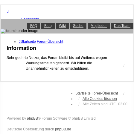
Startseite
Foren-Übersicht
FAQ
Blog
Wiki
Suche
Mitglieder
Das Team
FAQ
Suche
Unbeantwortete Themen
Startseite
Foren-Übersicht
Aktive Themen
Information
Mitglieder
Das Team
Sehr geehrte Nutzer, das Forum bleibt bis auf Weiteres wegen
Wartungsarbeiten gesperrt. Wir bitten die
Anmelden
Unannehmlichkeiten zu entschuldigen.
Startseite
Foren-Übersicht
Alle Cookies löschen
Alle Zeiten sind
UTC+02:00
Powered by
phpBB
® Forum Software © phpBB Limited
Deutsche Übersetzung durch
phpBB.de