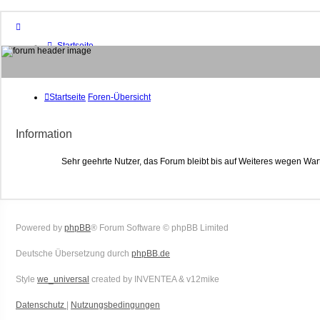
Startseite
Foren-Übersicht
FAQ
Suche
Unbeantwortete Themen
Startseite
Foren-Übersicht
Aktive Themen
Mitglieder
Information
Das Team
Anmelden
Sehr geehrte Nutzer, das Forum bleibt bis auf Weiteres wegen War
Powered by
phpBB
® Forum Software © phpBB Limited
Deutsche Übersetzung durch
phpBB.de
Style
we_universal
created by INVENTEA & v12mike
Datenschutz
|
Nutzungsbedingungen