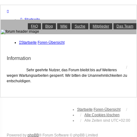
Startseite
Foren-Übersicht
FAQ
Blog
Wiki
Suche
Mitglieder
Das Team
FAQ
Suche
Unbeantwortete Themen
Startseite
Foren-Übersicht
Aktive Themen
Mitglieder
Information
Das Team
Anmelden
Sehr geehrte Nutzer, das Forum bleibt bis auf Weiteres
wegen Wartungsarbeiten gesperrt. Wir bitten die Unannehmlichkeiten zu
entschuldigen.
Startseite
Foren-Übersicht
Alle Cookies löschen
Alle Zeiten sind
UTC+02:00
Powered by
phpBB
® Forum Software © phpBB Limited