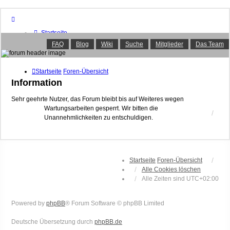
Startseite
Foren-Übersicht
FAQ
Blog
Wiki
Suche
Mitglieder
Das Team
FAQ
Suche
Unbeantwortete Themen
Startseite
Foren-Übersicht
Aktive Themen
Information
Mitglieder
Das Team
Sehr geehrte Nutzer, das Forum bleibt bis auf Weiteres wegen
Wartungsarbeiten gesperrt. Wir bitten die
Anmelden
Unannehmlichkeiten zu entschuldigen.
Startseite
Foren-Übersicht
Alle Cookies löschen
Alle Zeiten sind
UTC+02:00
Powered by
phpBB
® Forum Software © phpBB Limited
Deutsche Übersetzung durch
phpBB.de