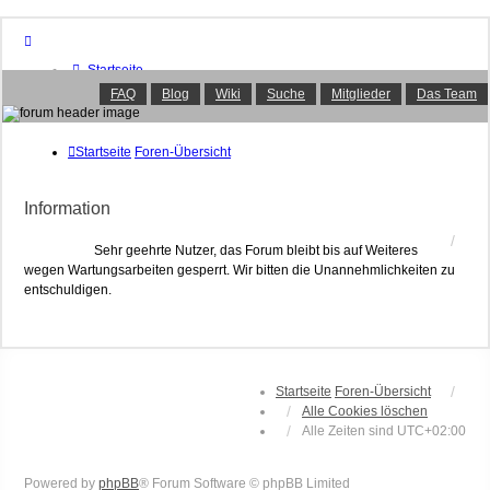
Startseite
Foren-Übersicht
FAQ
Blog
Wiki
Suche
Mitglieder
Das Team
FAQ
Suche
Unbeantwortete Themen
Startseite
Foren-Übersicht
Aktive Themen
Mitglieder
Information
Das Team
Anmelden
Sehr geehrte Nutzer, das Forum bleibt bis auf Weiteres
wegen Wartungsarbeiten gesperrt. Wir bitten die Unannehmlichkeiten zu
entschuldigen.
Startseite
Foren-Übersicht
Alle Cookies löschen
Alle Zeiten sind
UTC+02:00
Powered by
phpBB
® Forum Software © phpBB Limited