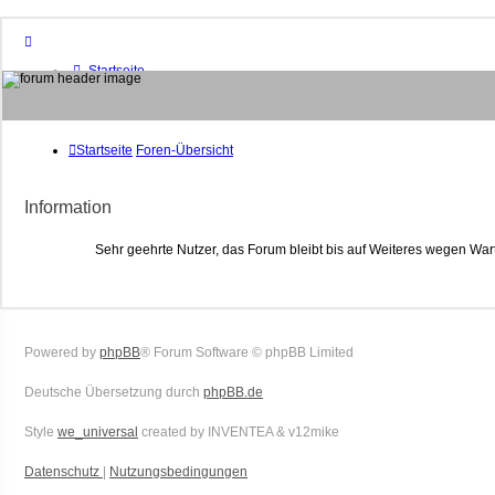
Startseite
Foren-Übersicht
FAQ
Suche
Unbeantwortete Themen
Startseite
Foren-Übersicht
Aktive Themen
Mitglieder
Information
Das Team
Anmelden
Sehr geehrte Nutzer, das Forum bleibt bis auf Weiteres wegen War
Powered by
phpBB
® Forum Software © phpBB Limited
Deutsche Übersetzung durch
phpBB.de
Style
we_universal
created by INVENTEA & v12mike
Datenschutz
|
Nutzungsbedingungen