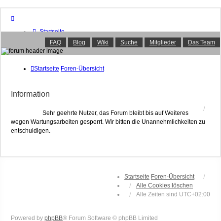
Startseite
Foren-Übersicht
FAQ
Blog
Wiki
Suche
Mitglieder
Das Team
FAQ
Suche
Unbeantwortete Themen
Startseite
Foren-Übersicht
Aktive Themen
Mitglieder
Information
Das Team
Anmelden
Sehr geehrte Nutzer, das Forum bleibt bis auf Weiteres
wegen Wartungsarbeiten gesperrt. Wir bitten die Unannehmlichkeiten zu
entschuldigen.
Startseite
Foren-Übersicht
Alle Cookies löschen
Alle Zeiten sind
UTC+02:00
Powered by
phpBB
® Forum Software © phpBB Limited