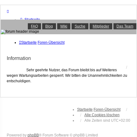
Startseite
Foren-Übersicht
FAQ
Blog
Wiki
Suche
Mitglieder
Das Team
FAQ
Suche
Unbeantwortete Themen
Startseite
Foren-Übersicht
Aktive Themen
Mitglieder
Information
Das Team
Anmelden
Sehr geehrte Nutzer, das Forum bleibt bis auf Weiteres
wegen Wartungsarbeiten gesperrt. Wir bitten die Unannehmlichkeiten zu
entschuldigen.
Startseite
Foren-Übersicht
Alle Cookies löschen
Alle Zeiten sind
UTC+02:00
Powered by
phpBB
® Forum Software © phpBB Limited