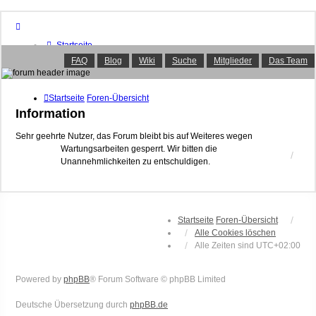
Startseite
Foren-Übersicht
FAQ
Blog
Wiki
Suche
Mitglieder
Das Team
FAQ
Suche
Unbeantwortete Themen
Startseite
Foren-Übersicht
Aktive Themen
Information
Mitglieder
Das Team
Sehr geehrte Nutzer, das Forum bleibt bis auf Weiteres wegen
Wartungsarbeiten gesperrt. Wir bitten die
Anmelden
Unannehmlichkeiten zu entschuldigen.
Startseite
Foren-Übersicht
Alle Cookies löschen
Alle Zeiten sind
UTC+02:00
Powered by
phpBB
® Forum Software © phpBB Limited
Deutsche Übersetzung durch
phpBB.de