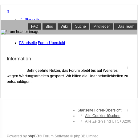
Startseite
Foren-Übersicht
FAQ
Blog
Wiki
Suche
Mitglieder
Das Team
FAQ
Suche
Unbeantwortete Themen
Startseite
Foren-Übersicht
Aktive Themen
Mitglieder
Information
Das Team
Anmelden
Sehr geehrte Nutzer, das Forum bleibt bis auf Weiteres
wegen Wartungsarbeiten gesperrt. Wir bitten die Unannehmlichkeiten zu
entschuldigen.
Startseite
Foren-Übersicht
Alle Cookies löschen
Alle Zeiten sind
UTC+02:00
Powered by
phpBB
® Forum Software © phpBB Limited