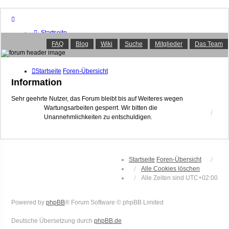
Startseite
Foren-Übersicht
FAQ
Blog
Wiki
Suche
Mitglieder
Das Team
FAQ
Suche
Unbeantwortete Themen
Startseite
Foren-Übersicht
Aktive Themen
Information
Mitglieder
Das Team
Sehr geehrte Nutzer, das Forum bleibt bis auf Weiteres wegen
Wartungsarbeiten gesperrt. Wir bitten die
Anmelden
Unannehmlichkeiten zu entschuldigen.
Startseite
Foren-Übersicht
Alle Cookies löschen
Alle Zeiten sind
UTC+02:00
Powered by
phpBB
® Forum Software © phpBB Limited
Deutsche Übersetzung durch
phpBB.de