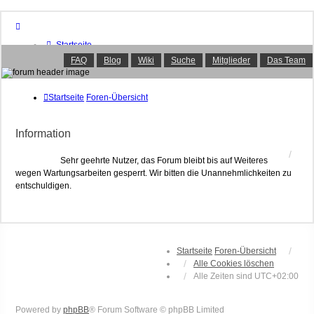
Startseite
Foren-Übersicht
FAQ
Blog
Wiki
Suche
Mitglieder
Das Team
FAQ
Suche
Unbeantwortete Themen
Startseite
Foren-Übersicht
Aktive Themen
Mitglieder
Information
Das Team
Anmelden
Sehr geehrte Nutzer, das Forum bleibt bis auf Weiteres
wegen Wartungsarbeiten gesperrt. Wir bitten die Unannehmlichkeiten zu
entschuldigen.
Startseite
Foren-Übersicht
Alle Cookies löschen
Alle Zeiten sind
UTC+02:00
Powered by
phpBB
® Forum Software © phpBB Limited