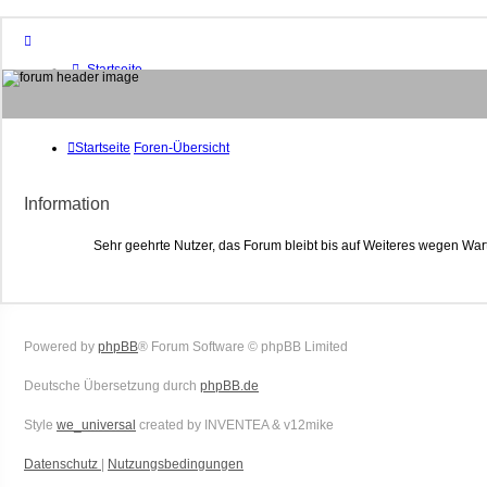
Startseite
Foren-Übersicht
FAQ
Suche
Unbeantwortete Themen
Startseite
Foren-Übersicht
Aktive Themen
Mitglieder
Information
Das Team
Anmelden
Sehr geehrte Nutzer, das Forum bleibt bis auf Weiteres wegen War
Powered by
phpBB
® Forum Software © phpBB Limited
Deutsche Übersetzung durch
phpBB.de
Style
we_universal
created by INVENTEA & v12mike
Datenschutz
|
Nutzungsbedingungen