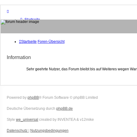
Startseite
Foren-Übersicht
FAQ
Suche
Unbeantwortete Themen
Startseite
Foren-Übersicht
Aktive Themen
Mitglieder
Information
Das Team
Anmelden
Sehr geehrte Nutzer, das Forum bleibt bis auf Weiteres wegen War
Powered by
phpBB
® Forum Software © phpBB Limited
Deutsche Übersetzung durch
phpBB.de
Style
we_universal
created by INVENTEA & v12mike
Datenschutz
|
Nutzungsbedingungen