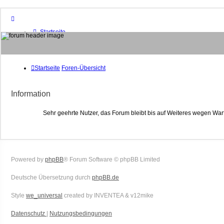
Startseite
Foren-Übersicht
FAQ
Suche
Unbeantwortete Themen
Startseite
Foren-Übersicht
Aktive Themen
Mitglieder
Information
Das Team
Anmelden
Sehr geehrte Nutzer, das Forum bleibt bis auf Weiteres wegen War
Powered by
phpBB
® Forum Software © phpBB Limited
Deutsche Übersetzung durch
phpBB.de
Style
we_universal
created by INVENTEA & v12mike
Datenschutz
|
Nutzungsbedingungen