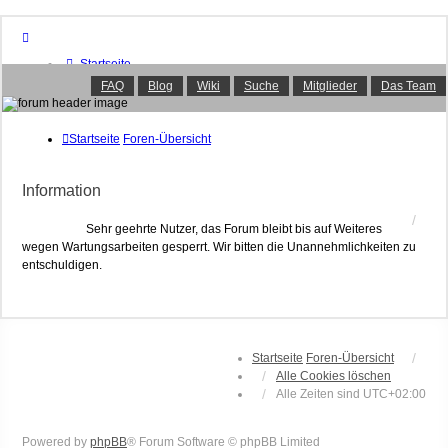
Startseite
Foren-Übersicht
FAQ
Blog
Wiki
Suche
Mitglieder
Das Team
FAQ
Suche
Unbeantwortete Themen
Startseite
Foren-Übersicht
Aktive Themen
Mitglieder
Information
Das Team
Anmelden
Sehr geehrte Nutzer, das Forum bleibt bis auf Weiteres
wegen Wartungsarbeiten gesperrt. Wir bitten die Unannehmlichkeiten zu
entschuldigen.
Startseite
Foren-Übersicht
Alle Cookies löschen
Alle Zeiten sind
UTC+02:00
Powered by
phpBB
® Forum Software © phpBB Limited