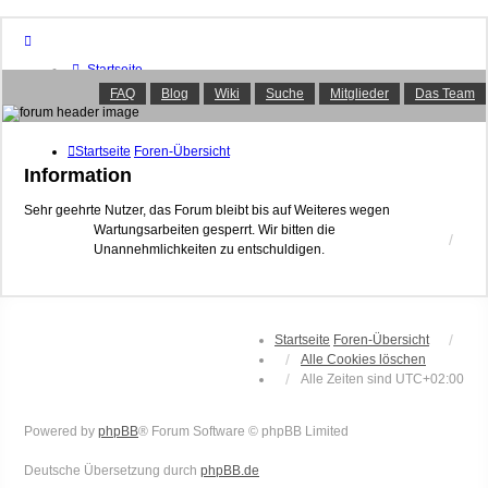
Startseite
Foren-Übersicht
FAQ
Blog
Wiki
Suche
Mitglieder
Das Team
FAQ
Suche
Unbeantwortete Themen
Startseite
Foren-Übersicht
Aktive Themen
Information
Mitglieder
Das Team
Sehr geehrte Nutzer, das Forum bleibt bis auf Weiteres wegen
Wartungsarbeiten gesperrt. Wir bitten die
Anmelden
Unannehmlichkeiten zu entschuldigen.
Startseite
Foren-Übersicht
Alle Cookies löschen
Alle Zeiten sind
UTC+02:00
Powered by
phpBB
® Forum Software © phpBB Limited
Deutsche Übersetzung durch
phpBB.de