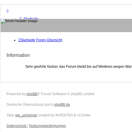
Startseite
Foren-Übersicht
FAQ
Suche
Unbeantwortete Themen
Startseite
Foren-Übersicht
Aktive Themen
Mitglieder
Information
Das Team
Anmelden
Sehr geehrte Nutzer, das Forum bleibt bis auf Weiteres wegen War
Powered by
phpBB
® Forum Software © phpBB Limited
Deutsche Übersetzung durch
phpBB.de
Style
we_universal
created by INVENTEA & v12mike
Datenschutz
|
Nutzungsbedingungen