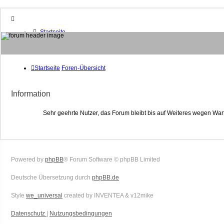
Startseite
Foren-Übersicht
FAQ
Suche
Unbeantwortete Themen
Startseite
Foren-Übersicht
Aktive Themen
Mitglieder
Information
Das Team
Anmelden
Sehr geehrte Nutzer, das Forum bleibt bis auf Weiteres wegen War
Powered by
phpBB
® Forum Software © phpBB Limited
Deutsche Übersetzung durch
phpBB.de
Style
we_universal
created by INVENTEA & v12mike
Datenschutz
|
Nutzungsbedingungen