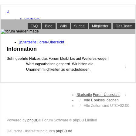
Startseite
Foren-Übersicht
FAQ
Blog
Wiki
Suche
Mitglieder
Das Team
FAQ
Suche
Unbeantwortete Themen
Startseite
Foren-Übersicht
Aktive Themen
Information
Mitglieder
Das Team
Sehr geehrte Nutzer, das Forum bleibt bis auf Weiteres wegen
Wartungsarbeiten gesperrt. Wir bitten die
Anmelden
Unannehmlichkeiten zu entschuldigen.
Startseite
Foren-Übersicht
Alle Cookies löschen
Alle Zeiten sind
UTC+02:00
Powered by
phpBB
® Forum Software © phpBB Limited
Deutsche Übersetzung durch
phpBB.de