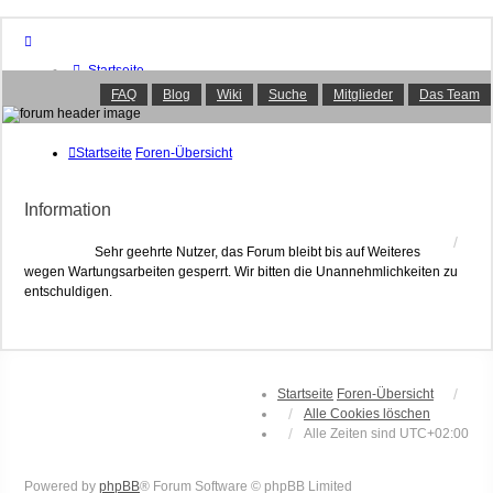
Startseite
Foren-Übersicht
FAQ
Blog
Wiki
Suche
Mitglieder
Das Team
FAQ
Suche
Unbeantwortete Themen
Startseite
Foren-Übersicht
Aktive Themen
Mitglieder
Information
Das Team
Anmelden
Sehr geehrte Nutzer, das Forum bleibt bis auf Weiteres
wegen Wartungsarbeiten gesperrt. Wir bitten die Unannehmlichkeiten zu
entschuldigen.
Startseite
Foren-Übersicht
Alle Cookies löschen
Alle Zeiten sind
UTC+02:00
Powered by
phpBB
® Forum Software © phpBB Limited