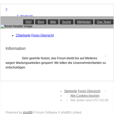
Startseite
Foren-Übersicht
FAQ
Blog
Wiki
Suche
Mitglieder
Das Team
FAQ
Suche
Unbeantwortete Themen
Startseite
Foren-Übersicht
Aktive Themen
Mitglieder
Information
Das Team
Anmelden
Sehr geehrte Nutzer, das Forum bleibt bis auf Weiteres
wegen Wartungsarbeiten gesperrt. Wir bitten die Unannehmlichkeiten zu
entschuldigen.
Startseite
Foren-Übersicht
Alle Cookies löschen
Alle Zeiten sind
UTC+02:00
Powered by
phpBB
® Forum Software © phpBB Limited