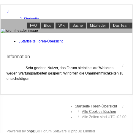
Startseite
Foren-Übersicht
FAQ
Blog
Wiki
Suche
Mitglieder
Das Team
FAQ
Suche
Unbeantwortete Themen
Startseite
Foren-Übersicht
Aktive Themen
Mitglieder
Information
Das Team
Anmelden
Sehr geehrte Nutzer, das Forum bleibt bis auf Weiteres
wegen Wartungsarbeiten gesperrt. Wir bitten die Unannehmlichkeiten zu
entschuldigen.
Startseite
Foren-Übersicht
Alle Cookies löschen
Alle Zeiten sind
UTC+02:00
Powered by
phpBB
® Forum Software © phpBB Limited