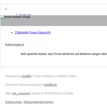
Startseite
Foren-Übersicht
FAQ
Suche
Unbeantwortete Themen
Startseite
Foren-Übersicht
Aktive Themen
Mitglieder
Information
Das Team
Anmelden
Sehr geehrte Nutzer, das Forum bleibt bis auf Weiteres wegen War
Powered by
phpBB
® Forum Software © phpBB Limited
Deutsche Übersetzung durch
phpBB.de
Style
we_universal
created by INVENTEA & v12mike
Datenschutz
|
Nutzungsbedingungen