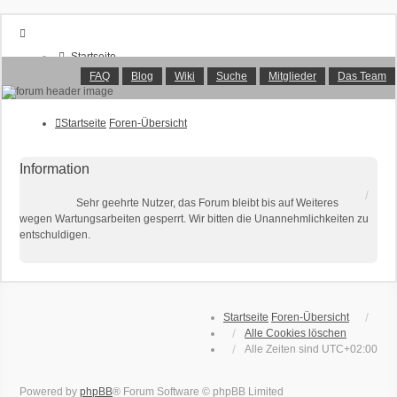
Startseite
Foren-Übersicht
FAQ
Blog
Wiki
Suche
Mitglieder
Das Team
FAQ
Suche
Unbeantwortete Themen
Startseite
Foren-Übersicht
Aktive Themen
Mitglieder
Information
Das Team
Anmelden
Sehr geehrte Nutzer, das Forum bleibt bis auf Weiteres
wegen Wartungsarbeiten gesperrt. Wir bitten die Unannehmlichkeiten zu
entschuldigen.
Startseite
Foren-Übersicht
Alle Cookies löschen
Alle Zeiten sind
UTC+02:00
Powered by
phpBB
® Forum Software © phpBB Limited