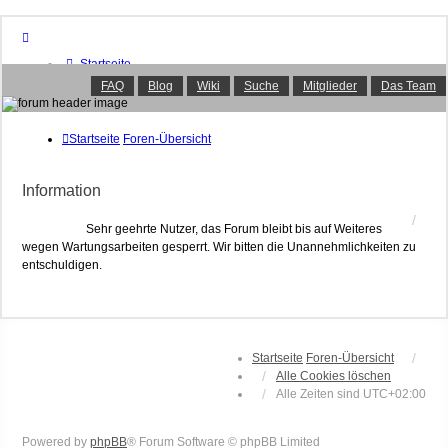
Startseite
Foren-Übersicht
FAQ
Blog
Wiki
Suche
Mitglieder
Das Team
FAQ
Suche
Unbeantwortete Themen
Startseite
Foren-Übersicht
Aktive Themen
Mitglieder
Information
Das Team
Anmelden
Sehr geehrte Nutzer, das Forum bleibt bis auf Weiteres
wegen Wartungsarbeiten gesperrt. Wir bitten die Unannehmlichkeiten zu
entschuldigen.
Startseite
Foren-Übersicht
Alle Cookies löschen
Alle Zeiten sind
UTC+02:00
Powered by
phpBB
® Forum Software © phpBB Limited